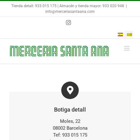
Skip
Tienda detall: 933 015 175 | Almacén y tienda mayor: 933 020 948
|
to
info@merceriasantaana.com
content
Instagram
Botiga detall
Moles, 22
08002 Barcelona
Tef: 933 015 175