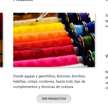
S
a
s
V
N
Desde agujas y ganchillos, botones, broches,
a
n
hebillas, cintas, cordones, hasta todo tipo de
u
complementos y técnicas de costura.
c
VER PRODUCTOS