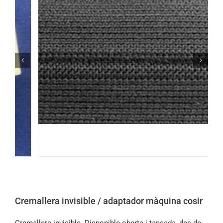
Cremallera invisible / adaptador màquina cosir
Cremallera invisible. Disponible oberta i tancada, des de