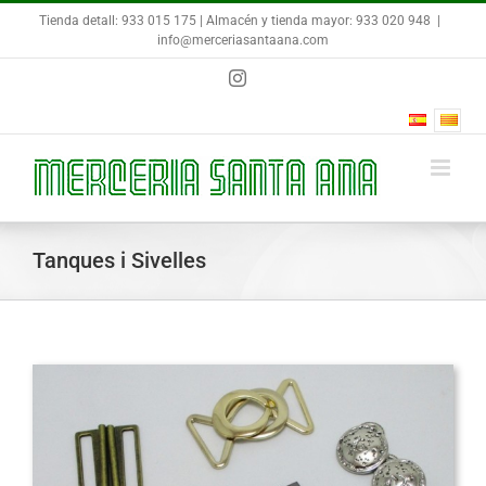
Skip
Tienda detall: 933 015 175 | Almacén y tienda mayor: 933 020 948
|
to
info@merceriasantaana.com
content
Instagram
Tanques i Sivelles